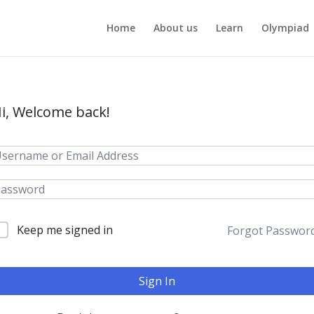
Home
About us
Learn
Olympiad
i, Welcome back!
Keep me signed in
Forgot Passwor
Sign In