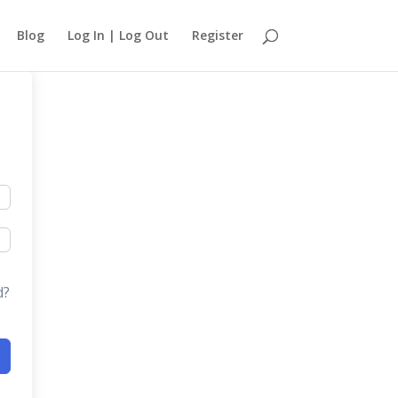
Blog
Log In | Log Out
Register
d?