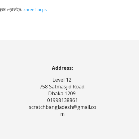
্ক্র্যাচ প্রোফাইল:
zareef-acps
Address:
Level 12,
758 Satmasjid Road,
Dhaka 1209.
01998138861
scratchbangladesh@gmail.co
m