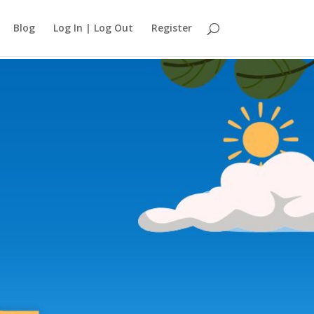
Blog
Log In | Log Out
Register