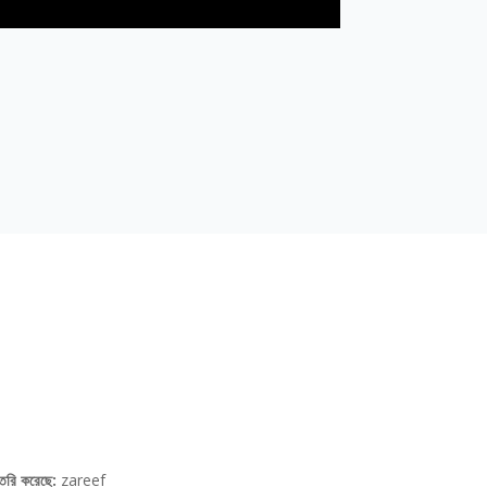
ৈরি করেছে:
zareef