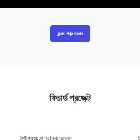
স্ক্র্যাচ শিখুন বাংলায়
ফিচার্ড প্রজেক্ট
তৈরি করেছে:
Ahnaf-Munawar
ত