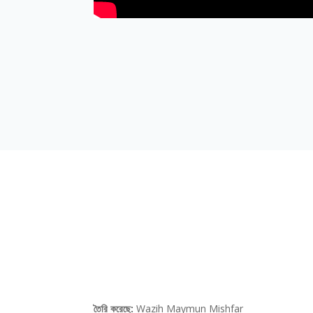
তৈরি করেছে:
Wazih Maymun Mishfar