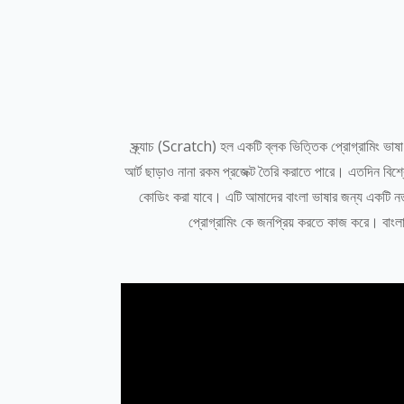
স্ক্র্যাচ (Scratch) হল একটি ব্লক ভিত্তিক প্রোগ্রামিং ভাষ
আর্ট ছাড়াও নানা রকম প্রজেক্ট তৈরি করাতে পারে। এতদিন বি
কোডিং করা যাবে। এটি আমাদের বাংলা ভাষার জন্য একটি নতুন ম
প্রোগ্রামিং কে জনপ্রিয় করতে কাজ করে। বাংলা ভ