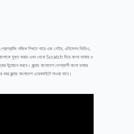
হজেই প্রোগ্রামিং লজিক শিখতে পারে এবং গেইম, এনিমেশন ভিডিও,
 বাংলাকে যুক্ত করায় এখন থেকে Scratch দিয়ে বাংলা ভাষায় ও
র উন্মোচন করবে। স্ক্র্যাচ বাংলাদেশ দেশব্যাপী বাংলা ভাষায়
 খবর স্ক্র্যাচ বাংলাদেশ ওয়েবসাইটে পাওয়া যাবে।